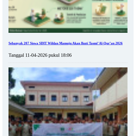
Sebanyak 207 Siswa SDIT Wildan Mamuju Akan Ikuti Tasmi’ Al-Qur’an 2026
Tanggal 11-04-2026 pukul 18:06