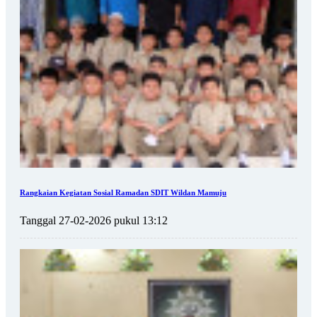
Rangkaian Kegiatan Sosial Ramadan SDIT Wildan Mamuju
Tanggal 27-02-2026 pukul 13:12