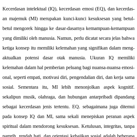
Kecerdasan intelektual (IQ), kecerdasan emosi (EQ), dan kecerdas-
an majemuk (MI) merupakan kunci-kunci kesuksesan yang betul-
betul mengorek hingga ke dasar-dasarnya kemampuan-kemampuan
yang dimiliki oleh manusia. Namun, perlu dicatat secara jelas bahwa
ketiga konsep itu memiliki kelemahan yang signifikan dalam meng-
aktualkan potensi dasar otak manusia. Ukuran IQ memiliki
kelemahan dalam hal pemberian peluang bagi nuansa-nuansa emosi-
onal, seperti empati, motivasi diri, pengendalian diri, dan kerja sama
sosial. Sementara itu, MI lebih menonjolkan aspek kognitif.
sekalipun musik, olahraga, dan hubungan antarpribadi dipandang
sebagai kecerdasan jenis tertentu. EQ. sebagaimana juga ditemui
pada konsep IQ dan MI, sama sekali menepiskan peranan aspek
spiritual dalam mendorong kesuksesan. Ketulusan, integritas, tanpa
pamrih, rendah hati, dan orientasi kebajikan sosial adalah beberapa