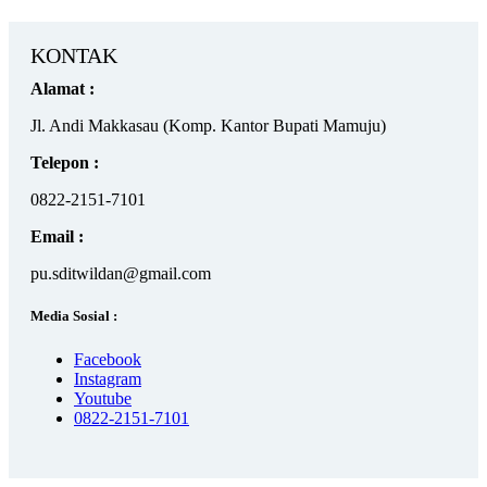
KONTAK
Alamat :
Jl. Andi Makkasau (Komp. Kantor Bupati Mamuju)
Telepon :
0822-2151-7101
Email :
pu.sditwildan@gmail.com
Media Sosial :
Facebook
Instagram
Youtube
0822-2151-7101