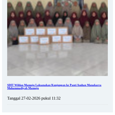
SDIT Wildan Mamuju Laksanakan Kunjungan ke Panti Asuhan Manakarra
Muhammadiyah Mamuju
Tanggal 27-02-2026 pukul 11:32