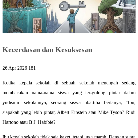
Kecerdasan dan Kesuksesan
26 Apr 2026
181
Ketika kepala sekolah di sebuah sekolah menengah sedang
membacakan nama-nama siswa yang ter-golong pintar dalam
yudisium sekolahnya, seorang siswa tiba-tiba bertanya, "Ibu,
siapakah yang lebih pintar, Albert Einstein atau Mike Tyson? Rudi
Hartono atau B.J. Habibie?"
Ibu kepala sekolah tidak saja kaget, tetapi juga marah. Dengan suara