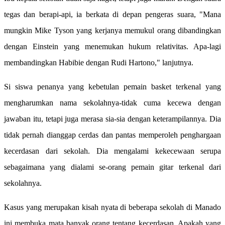
tegas dan berapi-api, ia berkata di depan pengeras suara, "Mana
mungkin Mike Tyson yang kerjanya memukul orang dibandingkan
dengan Einstein yang menemukan hukum relativitas. Apa-lagi
membandingkan Habibie dengan Rudi Hartono," lanjutnya.
Si siswa penanya yang kebetulan pemain basket terkenal yang
mengharumkan nama sekolahnya-tidak cuma kecewa dengan
jawaban itu, tetapi juga merasa sia-sia dengan keterampilannya. Dia
tidak pernah dianggap cerdas dan pantas memperoleh penghargaan
kecerdasan dari sekolah. Dia mengalami kekecewaan serupa
sebagaimana yang dialami se-orang pemain gitar terkenal dari
sekolahnya.
Kasus yang merupakan kisah nyata di beberapa sekolah di Manado
ini membuka mata banyak orang tentang kecerdasan. Apakah yang