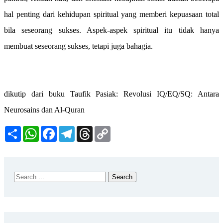
hal penting dari kehidupan spiritual yang memberi kepuasaan total
bila seseorang sukses. Aspek-aspek spiritual itu tidak hanya
membuat seseorang sukses, tetapi juga bahagia.
dikutip dari buku Taufik Pasiak: Revolusi IQ/EQ/SQ: Antara
Neurosains dan Al-Quran
Share
WhatsApp
Facebook
Telegram
Threads
Copy
Link