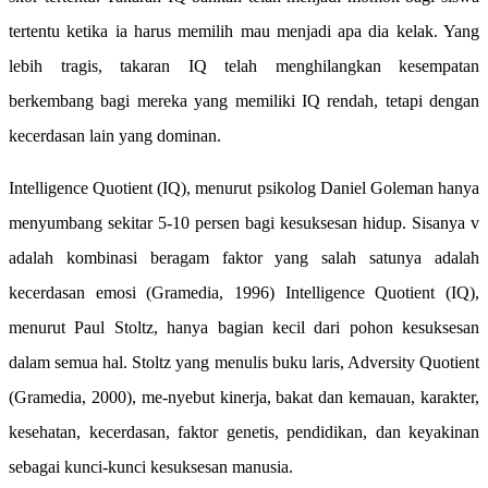
tertentu ketika ia harus memilih mau menjadi apa dia kelak. Yang
lebih tragis, takaran IQ telah menghilangkan kesempatan
berkembang bagi mereka yang memiliki IQ rendah, tetapi dengan
kecerdasan lain yang dominan.
Intelligence Quotient (IQ), menurut psikolog Daniel Goleman hanya
menyumbang sekitar 5-10 persen bagi kesuksesan hidup. Sisanya v
adalah kombinasi beragam faktor yang salah satunya adalah
kecerdasan emosi (Gramedia, 1996) Intelligence Quotient (IQ),
menurut Paul Stoltz, hanya bagian kecil dari pohon kesuksesan
dalam semua hal. Stoltz yang menulis buku laris, Adversity Quotient
(Gramedia, 2000), me-nyebut kinerja, bakat dan kemauan, karakter,
kesehatan, kecerdasan, faktor genetis, pendidikan, dan keyakinan
sebagai kunci-kunci kesuksesan manusia.