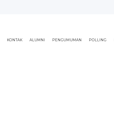
mi’ Al...
i di S...
ju...
Asuhan Mana...
Menggambar...
KONTAK
ALUMNI
PENGUMUMAN
POLLING
onmedis)...
Septembe...