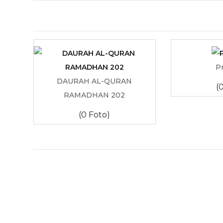
P
DAURAH AL-QURAN
(
RAMADHAN 202
(0 Foto)