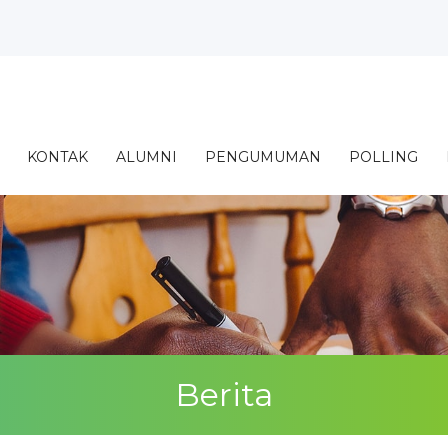
mi’ Al...
i di S...
ju...
Asuhan Mana...
Menggambar...
KONTAK
ALUMNI
PENGUMUMAN
POLLING
onmedis)...
Septembe...
Berita