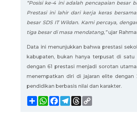
“Posisi ke-4 ini adalah pencapaian besar 
Prestasi ini lahir dari kerja keras bersam
besar SDS IT Wildan. Kami percaya, deng
tiga besar di masa mendatang,”
ujar Rahmat
Data ini menunjukkan bahwa prestasi sekol
kabupaten, bukan hanya terpusat di satu
dengan 61 prestasi menjadi sorotan utama
menempatkan diri di jajaran elite denga
pendidikan berbasis nilai dan karakter.
Share
WhatsApp
Facebook
Telegram
Threads
Copy
Link